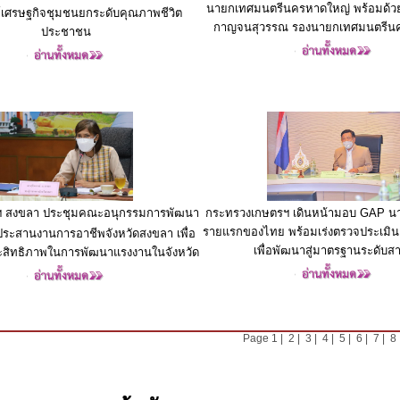
นายกเทศมนตรีนครหาดใหญ่ พร้อมด้วย 
เศรษฐกิจชุมชนยกระดับคุณภาพชีวิต
กาญจนสุวรรณ รองนายกเทศมนตรีน
ประชาชน
กระทรวงเกษตรฯ เดินหน้ามอบ GAP นา
าฯ สงขลา ประชุมคณะอนุกรรมการพัฒนา
รายแรกของไทย พร้อมเร่งตรวจประเมิน
ระสานงานการอาชีพจังหวัดสงขลา เพื่อ
เพื่อพัฒนาสู่มาตรฐานระดับส
ระสิทธิภาพในการพัฒนาแรงงานในจังหวัด
Page
1
|
2
|
3
|
4
|
5
|
6
|
7
|
8