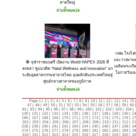
หาดใหญ่
กฟผ.โรงไฟฟ
และวางพานพุ
🛑 จุฬาราชมนตรี เปิดงาน World HAPEX 2026 ที่
เฉลิมพระเกีย
สงขลา ชูแนวคิด “Halal Wellness and Innovation” ยก
โอกาสวันเ
ระดับอุตสาหกรรมฮาลาลไทย มุ่งผลักดันประเทศไทยสู่
ศูนย์กลางฮาลาลของภูมิภาค
Page
1
|
2
|
3
|
4
|
5
|
6
|
7
|
8
|
9
|
10
|
11
|
12
|
13
|
14
|
15
47
|
48
|
49
|
50
|
51
|
52
|
53
|
54
|
55
|
56
|
57
|
58
|
59
|
60
92
|
93
|
94
|
95
|
96
|
97
|
98
|
99
|
100
|
101
|
102
|
103
|
104
|
130
|
131
|
132
|
133
|
134
|
135
|
136
|
137
|
138
|
139
|
140
|
1
166
|
167
|
168
|
169
|
170
|
171
|
172
|
173
|
174
|
175
|
176
|
1
202
|
203
|
204
|
205
|
206
|
207
|
208
|
209
|
210
|
211
|
212
|
2
238
|
239
|
240
|
241
|
242
|
243
|
244
|
245
|
246
|
247
|
248
|
2
274
|
275
|
276
|
277
|
278
|
279
|
280
|
281
|
282
|
283
|
284
|
2
310
|
311
|
312
|
313
|
314
|
315
|
316
|
317
|
318
|
319
|
320
|
3