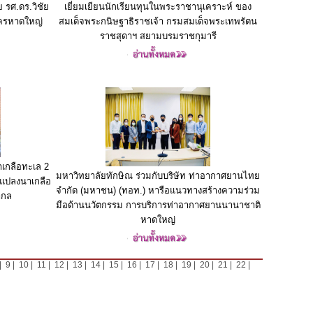
รศ.ดร.วิชัย
เยี่ยมเยียนนักเรียนทุนในพระราชานุเคราะห์ ของ
ครหาดใหญ่
สมเด็จพระกนิษฐาธิราชเจ้า กรมสมเด็จพระเทพรัตน
ราชสุดาฯ สยามบรมราชกุมารี
เกลือทะเล 2
มหาวิทยาลัยทักษิณ ร่วมกับบริษัท ท่าอากาศยานไทย
แปลงนาเกลือ
จำกัด (มหาชน) (ทอท.) หารือแนวทางสร้างความร่วม
ากล
มือด้านนวัตกรรม การบริการท่าอากาศยานนานาชาติ
หาดใหญ่
|
9
|
10
|
11
|
12
|
13
|
14
|
15
|
16
|
17
|
18
|
19
|
20
|
21
|
22
|