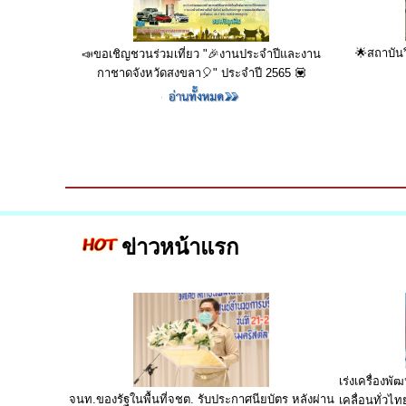
🌟สถาบันว
📣ขอเชิญชวนร่วมเที่ยว "🎉งานประจำปีและงาน
กาชาดจังหวัดสงขลา🎈" ประจำปี 2565 💟
ข่าวหน้าแรก
เร่งเครื่องพ
จนท.ของรัฐในพื้นที่จชต. รับประกาศนียบัตร หลังผ่าน
เคลื่อนทั่วไทย