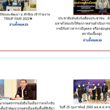
ิจัยและพัฒนา ม.ทักษิณ เข้าร่วมงาน
ประชาสัมพันธ์แจ้งเตือนประชาชน…ด
TRIUP FAIR 2022🌟
มหาดไทยแจ้งให้ทุกภาคส่วนดำเนินการป
กรณีรับข่าวสารว่ามีบุคคล หรือกลุ่มบุ
สถาบันเบื้องสูง
ัฒนาเกษตรกรรมยั่งยืนในเมืองวางกลไกขับ
วันที่ 25 กุมภาพันธ์ 2565 พล.ต.ท.ส
ตั้งเป้าพัฒนาเกษตรเมืองเพิ่มพื้นที่สีเขียว