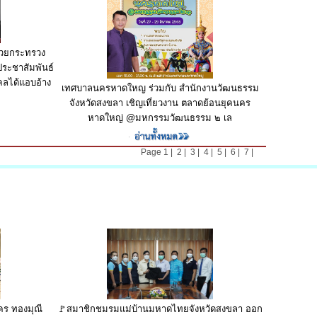
้วยกระทรวง
ระชาสัมพันธ์
คคลได้แอบอ้าง
เทศบาลนครหาดใหญ ร่วมกับ สำนักงานวัฒนธรรม
จังหวัดสงขลา เชิญเที่ยวงาน ตลาดย้อนยุคนคร
หาดใหญ่ @มหกรรมวัฒนธรรม ๒ เล
Page
1
|
2
|
3
|
4
|
5
|
6
|
7
|
าคร ทองมุณี
🚩สมาชิก​ชมรมแม่บ้า​นมหาดไทยจั​งหวัดสงขลา​ ออก