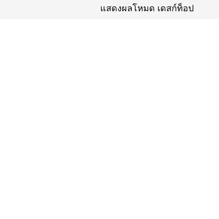
แสดงผลโหมด เดสก์ท็อป